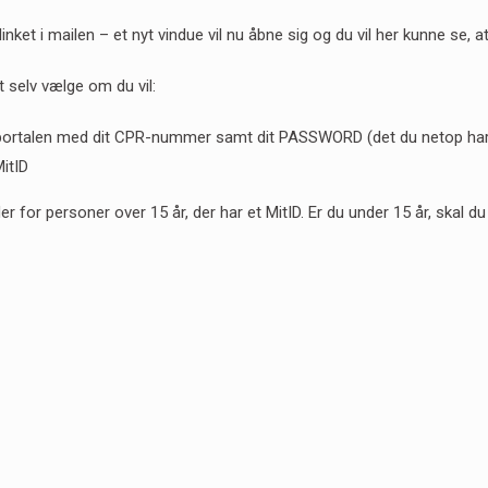
inket i mailen – et nyt vindue vil nu åbne sig og du vil her kunne se, at
 selv vælge om du vil:
portalen med dit CPR-nummer samt dit PASSWORD (det du netop har o
itID
for personer over 15 år, der har et MitID. Er du under 15 år, skal du k