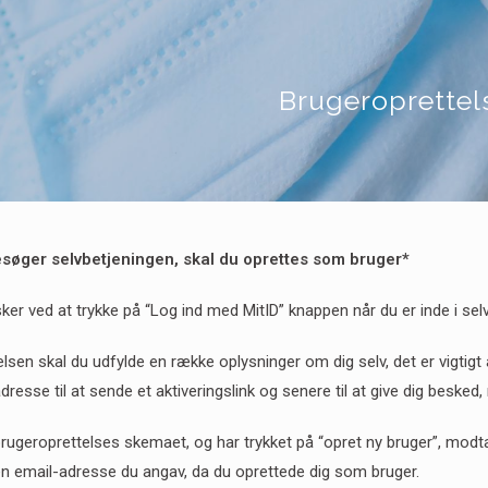
Brugeroprettel
søger selvbetjeningen, skal du oprettes som bruger*
ker ved at trykke på “Log ind med MitID” knappen når du er inde i sel
lsen skal du udfylde en række oplysninger om dig selv, det er vigtigt 
resse til at sende et aktiveringslink og senere til at give dig besked,
brugeroprettelses skemaet, og har trykket på “opret ny bruger”, modt
en email-adresse du angav, da du oprettede dig som bruger.