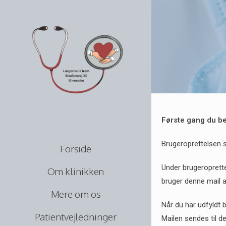
Første gang du be
Brugeroprettelsen s
Forside
Under brugeroprette
Om klinikken
bruger denne mail ad
Mere om os
Når du har udfyldt 
Patientvejledninger
Mailen sendes til d