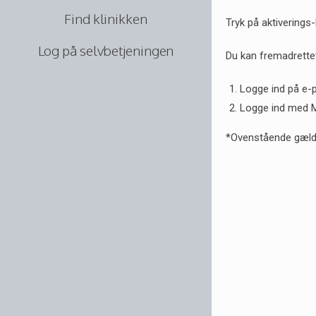
Find klinikken
Tryk på aktiverings-l
Log på selvbetjeningen
Du kan fremadrettet
Logge ind på e-
Logge ind med M
*Ovenstående gælder 